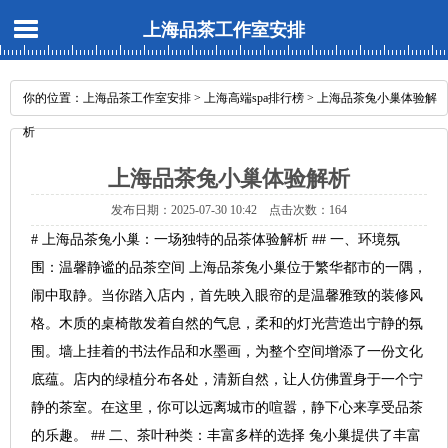
上海品茶工作室安排
你的位置：
上海品茶工作室安排
>
上海高端spa排行榜
> 上海品茶兔小巢体验解
析
上海品茶兔小巢体验解析
发布日期：2025-07-30 10:42 点击次数：164
# 上海品茶兔小巢：一场独特的品茶体验解析 ## 一、环境氛
围：温馨静谧的品茶空间 上海品茶兔小巢位于繁华都市的一隅，
闹中取静。当你踏入店内，首先映入眼帘的是温馨雅致的装修风
格。木质的桌椅散发着自然的气息，柔和的灯光营造出宁静的氛
围。墙上挂着的书法作品和水墨画，为整个空间增添了一份文化
底蕴。店内的绿植分布各处，清新自然，让人仿佛置身于一个宁
静的茶室。在这里，你可以远离城市的喧嚣，静下心来享受品茶
的乐趣。 ## 二、茶叶种类：丰富多样的选择 兔小巢提供了丰富