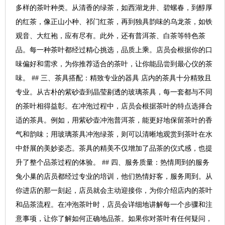
多样的茶叶种类。从清香的绿茶，如西湖龙井、碧螺春，到醇厚
的红茶，像正山小种、祁门红茶，再到独具韵味的乌龙茶，如铁
观音、大红袍，应有尽有。此外，还有普洱茶、白茶等特色茶
品。每一种茶叶都经过精心挑选，品质上乘。店员会根据你的口
味偏好和需求，为你推荐适合的茶叶，让你能品尝到最心仪的茶
味。 ## 三、茶具搭配：精致专业的器具 店内的茶具十分精致且
专业。从古朴的紫砂壶到晶莹剔透的玻璃茶具，每一套都与不同
的茶叶相得益彰。在冲泡过程中，店员会根据茶叶的特点选择合
适的茶具。例如，用紫砂壶冲泡普洱茶，能更好地保留茶叶的香
气和韵味；用玻璃茶具冲泡绿茶，则可以清晰地观赏到茶叶在水
中舒展的美妙姿态。茶具的精美不仅增加了品茶的仪式感，也提
升了整个品茶过程的体验。 ## 四、服务质量：热情周到的服务
兔小巢的店员都经过专业的培训，他们热情好客，服务周到。从
你进店的那一刻起，店员就会主动迎接你，为你介绍店内的茶叶
和品茶流程。在冲泡茶叶时，店员会详细地讲解每一个步骤和注
意事项，让你了解如何正确地品茶。如果你对茶叶有任何疑问，